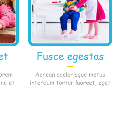
et
Fusce egestas
lorem
Aenean scelerisque metus
unc et
interdum tortor laoreet, eget