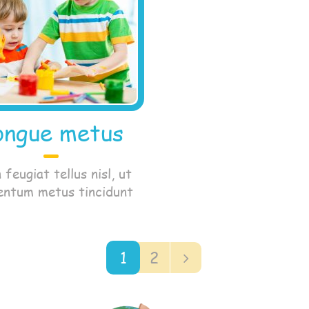
ongue metus
 feugiat tellus nisl, ut
entum metus tincidunt
1
2