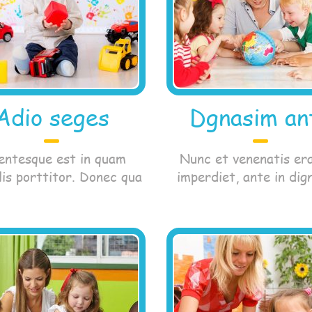
Adio seges
Dgnasim an
lentesque est in quam
Nunc et venenatis era
lis porttitor. Donec qua
imperdiet, ante in dig