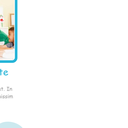
te
t. In
nissim