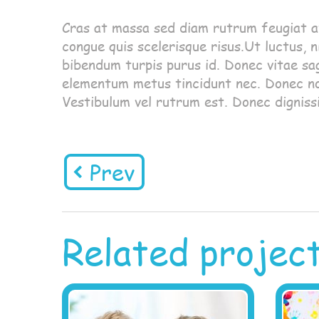
Cras at massa sed diam rutrum feugiat at
congue quis scelerisque risus.Ut luctus, ni
bibendum turpis purus id. Donec vitae sagit
elementum metus tincidunt nec. Donec non 
Vestibulum vel rutrum est. Donec digniss
Prev
Related projec