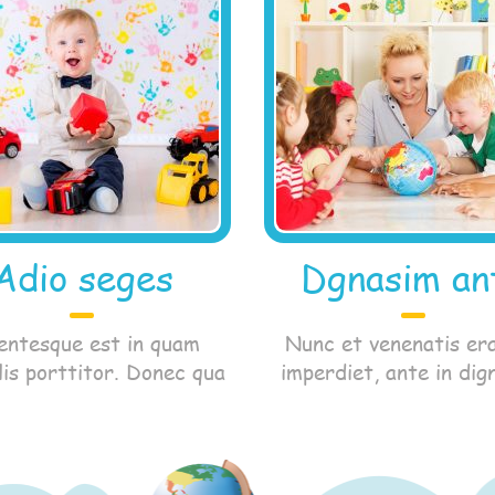
Adio seges
Dgnasim an
lentesque est in quam
Nunc et venenatis era
lis porttitor. Donec qua
imperdiet, ante in dig