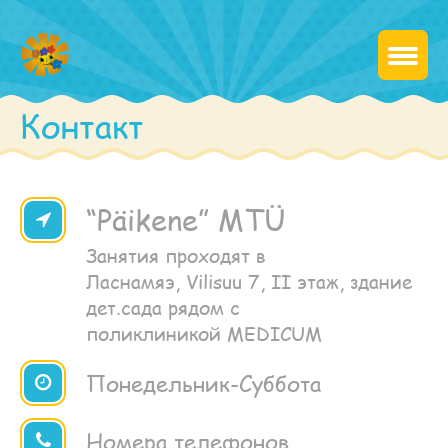
Контакт
“Päikene” MTÜ
Занятия проходят в
Ласнамяэ, Vilisuu 7, II этаж, здание
дет.сада рядом с
поликлиникой MEDICUM
Понедельник-Суббота
Номера телефонов